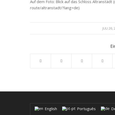
Auf dem Foto: Blick auf das Schloss Altranstädt 
route/altranstadt/?lang=de)
JULI 26,
/
Ei
English
Português
D