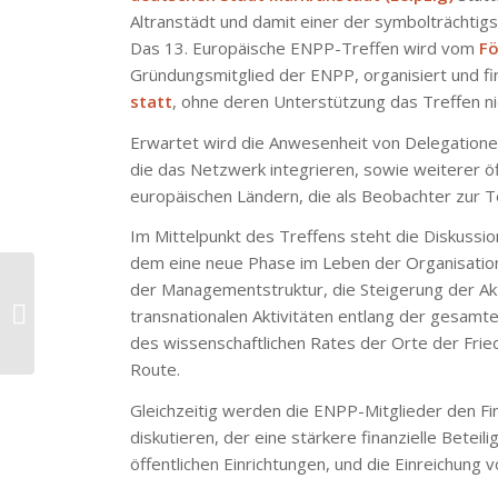
Altranstädt und damit einer der symbolträchtig
Das 13. Europäische ENPP-Treffen wird vom
Fö
Gründungsmitglied der ENPP, organisiert und f
statt
, ohne deren Unterstützung das Treffen n
Erwartet wird die Anwesenheit von Delegatione
die das Netzwerk integrieren, sowie weiterer öf
europäischen Ländern, die als Beobachter zur T
Im Mittelpunkt des Treffens steht die Diskussio
dem eine neue Phase im Leben der Organisation 
der Managementstruktur, die Steigerung der Akt
Die Konferenz „Places
of Peace“ war sehr
transnationalen Aktivitäten entlang der gesamt
erfolgreich
des wissenschaftlichen Rates der Orte der Fri
Route.
Gleichzeitig werden die ENPP-Mitglieder den Fi
diskutieren, der eine stärkere finanzielle Bete
öffentlichen Einrichtungen, und die Einreichung 