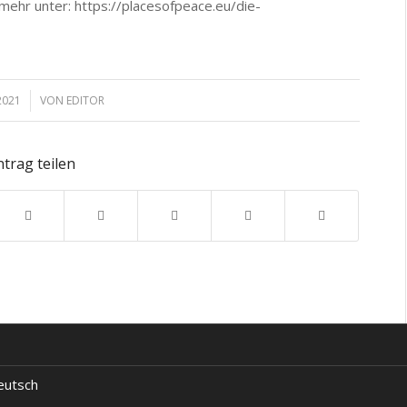
(mehr unter: https://placesofpeace.eu/die-
 2021
VON
EDITOR
ntrag teilen
eutsch