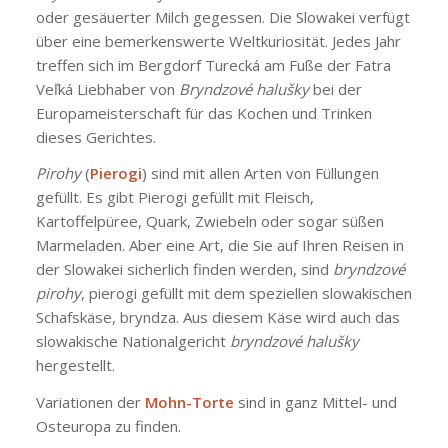
oder gesäuerter Milch gegessen. Die Slowakei verfügt
über eine bemerkenswerte Weltkuriosität. Jedes Jahr
treffen sich im Bergdorf Turecká am Fuße der Fatra
Veľká Liebhaber von
Bryndzové halušky
bei der
Europameisterschaft für das Kochen und Trinken
dieses Gerichtes.
Pirohy
(
Pierogi
) sind mit allen Arten von Füllungen
gefüllt. Es gibt Pierogi gefüllt mit Fleisch,
Kartoffelpüree, Quark, Zwiebeln oder sogar süßen
Marmeladen. Aber eine Art, die Sie auf Ihren Reisen in
der Slowakei sicherlich finden werden, sind
bryndzové
pirohy
, pierogi gefüllt mit dem speziellen slowakischen
Schafskäse, bryndza. Aus diesem Käse wird auch das
slowakische Nationalgericht
bryndzové halušky
hergestellt.
Variationen der
Mohn-Torte
sind in ganz Mittel- und
Osteuropa zu finden.