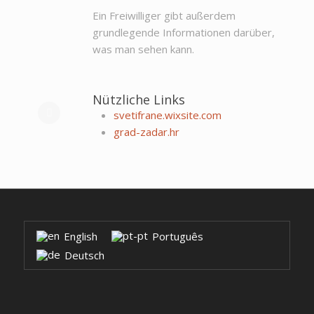
Ein Freiwilliger gibt außerdem
grundlegende Informationen darüber,
was man sehen kann.
Nützliche Links
svetifrane.wixsite.com
grad-zadar.hr
English
Português
Deutsch