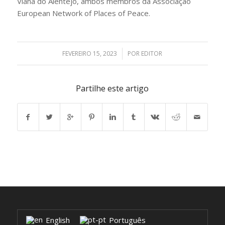
Viana do Alentejo, ambos membros da Associação
European Network of Places of Peace.
FEVEREIRO 15, 2023
/
POR
EDITOR
Partilhe este artigo
English
Português