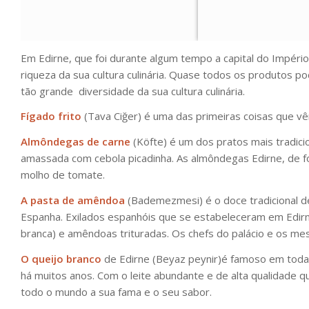
Em Edirne, que foi durante algum tempo a capital do Império
riqueza da sua cultura culinária. Quase todos os produtos po
tão grande
diversidade da sua cultura culinária.
Fígado frito
(Tava Ciğer) é uma das primeiras coisas que v
Almôndegas de carne
(Köfte) é um dos pratos mais tradici
amassada com cebola picadinha. As almôndegas Edirne, de f
molho de tomate.
A pasta de amêndoa
(Bademezmesi) é o doce tradicional d
Espanha. Exilados espanhóis que se estabeleceram em Edir
branca) e amêndoas trituradas. Os chefs do palácio e os m
O queijo branco
de Edirne (Beyaz peynir)é famoso em toda 
há muitos anos. Com o leite abundante e de alta qualidade
todo o mundo a sua fama e o seu sabor.