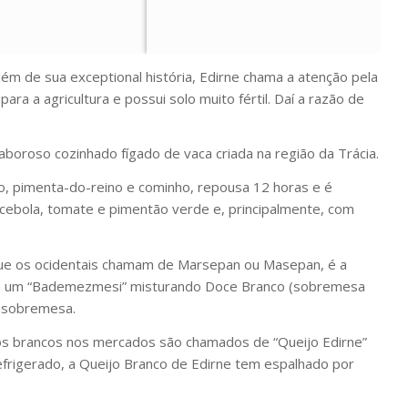
lém de sua exceptional história, Edirne chama a atenção pela
ra a agricultura e possui solo muito fértil. Daí a razão de
oroso cozinhado fígado de vaca criada na região da Trácia.
ho, pimenta-do-reino e cominho, repousa 12 horas e é
cebola, tomate e pimentão verde e, principalmente, com
que os ocidentais chamam de Marsepan ou Masepan, é a
iram um “Bademezmesi” misturando Doce Branco (sobremesa
a sobremesa.
os brancos nos mercados são chamados de “Queijo Edirne”
frigerado, a Queijo Branco de Edirne tem espalhado por