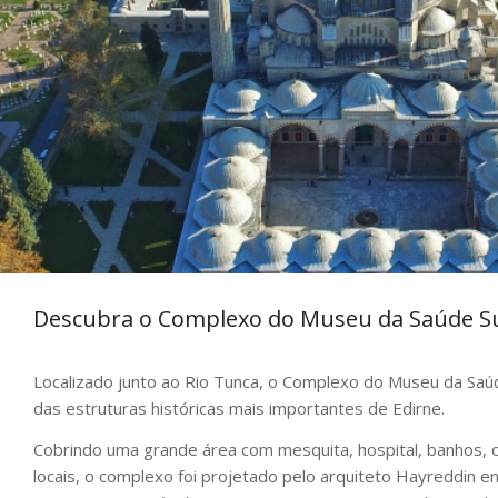
Descubra o Complexo do Museu da Saúde Sul
Localizado junto ao Rio Tunca, o Complexo do Museu da Saúd
das estruturas históricas mais importantes de Edirne.
Cobrindo uma grande área com mesquita, hospital, banhos, c
locais, o complexo foi projetado pelo arquiteto Hayreddin e