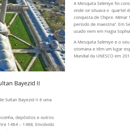
A Mesquita Selimiye foi cons
onde se situava o
quartel d
conquista de Chipre. Mimar 
período de maestria”. Em Se
usado nem em Hagia Sophia 
A Mesquita Selimiye e o seu
otomana e têm um lugar espe
Mundial da UNESCO em 2011, 
tan Bayezid II
e Sultan Bayezid II é uma
ozinha, depósitos e outros
ntre 1484 – 1488. Envolvido