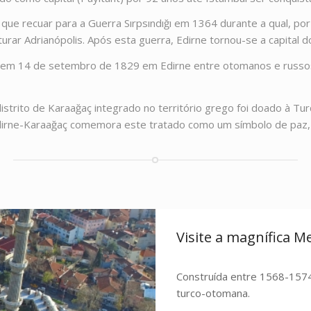
e recuar para a Guerra Sırpsındığı em 1364 durante a qual, por
turar Adrianópolis. Após esta guerra, Edirne tornou-se a capital 
do em 14 de setembro de 1829 em Edirne entre otomanos e russ
strito de Karaağaç integrado no território grego foi doado à Tu
rne-Karaağaç comemora este tratado como um símbolo de paz, 
Visite a magnífica M
Construída entre 1568-1574,
turco-otomana.