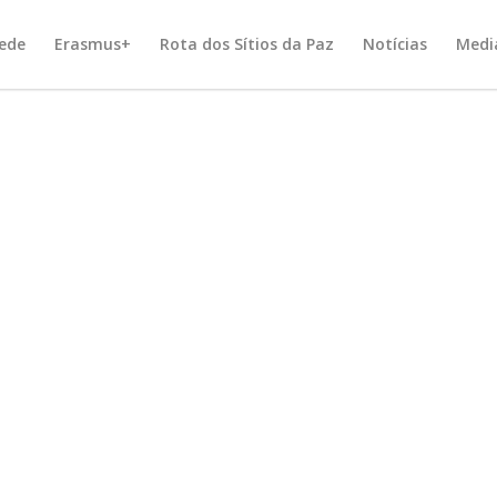
ede
Erasmus+
Rota dos Sítios da Paz
Notícias
Medi