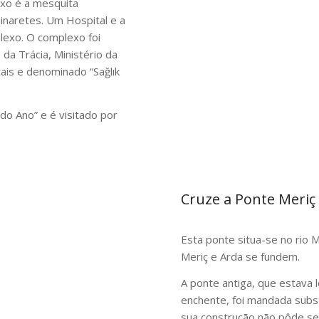
exo é a mesquita
naretes. Um Hospital e a
lexo. O complexo foi
da Trácia, Ministério da
ais e denominado “
Sağlık
o Ano” e é visitado por
Cruze a Ponte Meriç
Esta ponte situa-se no rio M
Meriç e Arda se fundem.
A ponte antiga, que estava 
enchente, foi mandada subst
sua construção não pôde ser