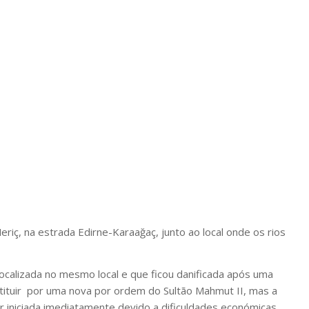
eriç, na estrada Edirne-Karaağaç, junto ao local onde os rios
localizada no mesmo local e que ficou danificada após uma
ituir
por uma nova por ordem do Sultão Mahmut II, mas a
 iniciada imediatamente devido a dificuldades económicas,