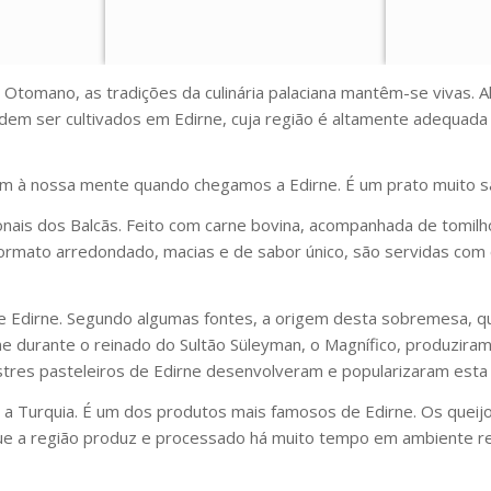
 Otomano, as tradições da culinária palaciana mantêm-se vivas. A
dem ser cultivados em Edirne, cuja região é altamente adequada pa
êm à nossa mente quando chegamos a Edirne. É um prato muito sab
onais dos Balcãs. Feito com carne bovina, acompanhada de tomil
ormato arredondado, macias e de sabor único, são servidas com 
e Edirne. Segundo algumas fontes, a origem desta sobremesa, 
ne durante o reinado do Sultão Süleyman, o Magnífico, produz
estres pasteleiros de Edirne desenvolveram e popularizaram est
a Turquia. É um dos produtos mais famosos de Edirne. Os queij
 que a região produz e processado há muito tempo em ambiente re