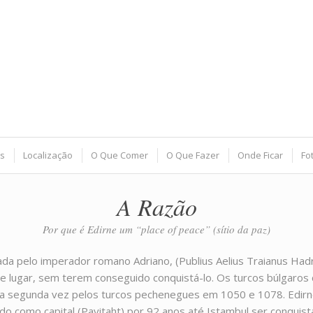
s
Localização
O Que Comer
O Que Fazer
Onde Ficar
Fo
A Razão
Por que é Edirne um “place of peace” (sítio da paz)
hada pelo imperador romano Adriano, (Publius Aelius Traianus Had
e lugar, sem terem conseguido conquistá-lo. Os turcos búlgaros
la segunda vez pelos turcos pechenegues em 1050 e 1078. Edirne
 como capital (Payitaht) por 92 anos até Istambul ser conquis