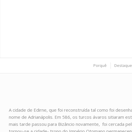
Porquê
Destaque
A cidade de Edirne, que foi reconstruída tal como foi desen
nome de Adrianápolis. Em 586, os turcos
ávaros
sitiaram est
mais tarde passou para Bizâncio novamente,
foi cercada pe
tornou-se a cidade- trono do Império Otomano permanecendo