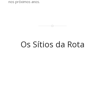
nos próximos anos.
Os Sítios da Rota
Casa da
Casa
Convenção
Castelo de
da Paz
de
Altranstädt
de
Evoramonte
Vasvár
Alemanha
Portugal
Hungria