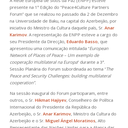
A Rede Europeia de Sítios da Paz (ENPP) esteve
presente na 1ª Edição do “Peace4Culture Partners
Forum” que se realizou no passado dia 2 de Dezembro
na Universidade de Baku, na capital do Azerbeijão, por
iniciativa do Ministro da Cultura daquele país, Sr.
Anar
Karimov
. A representação da ENPP esteve a cargo do
seu Presidente da Direcção,
Eduardo Basso
, que
apresentou uma comunicação intitulada “
European
Network of Places of Peace – Um exemplo de
cooperação multilateral na Europa
” durante a 3ª.
Sessão Planária do Forum subordinada ao tema “
The
Peace and Security Challenges: building multilateral
cooperation”.
Na sessão inaugural do Forum participaram, entre
outros, o Sr.
Hikmat Hajiyev
, Conselheiro de Política
Internacional do Presidente da República do
Azerbeijão, o Sr.
Anar Karimov
, Ministro da Cultura do
Azerbeijão e o Sr.
Miguel Ángel Moratinos
, Alto
Representante das Nações Unidas para a Aliança das