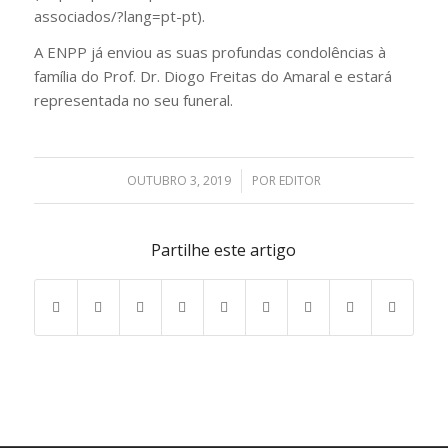
associados/?lang=pt-pt).
A ENPP já enviou as suas profundas condolências à
família do Prof. Dr. Diogo Freitas do Amaral e estará
representada no seu funeral.
OUTUBRO 3, 2019
/
POR
EDITOR
Partilhe este artigo