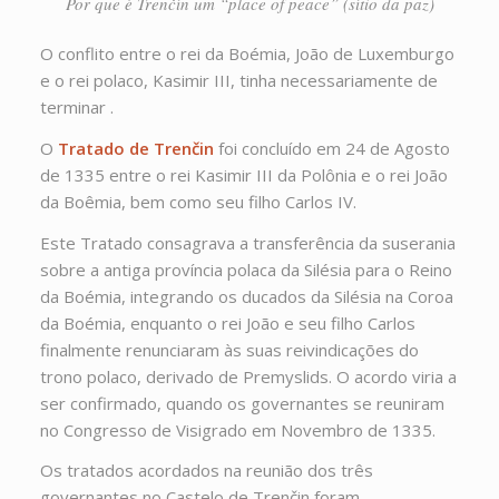
Por que é Trenčín um “place of peace” (sítio da paz)
O conflito entre o rei da Boémia, João de Luxemburgo
e o rei polaco, Kasimir III, tinha necessariamente de
terminar .
O
Tratado de Trenčin
foi concluído em 24 de Agosto
de 1335 entre o rei Kasimir III da Polônia e o rei João
da Boêmia, bem como seu filho Carlos IV.
Este Tratado consagrava a transferência da suserania
sobre a antiga província polaca da Silésia para o Reino
da Boémia, integrando os ducados da Silésia na Coroa
da Boémia, enquanto o rei João e seu filho Carlos
finalmente renunciaram às suas reivindicações do
trono polaco, derivado de Premyslids. O acordo viria a
ser confirmado, quando os governantes se reuniram
no Congresso de Visigrado em Novembro de 1335.
Os tratados acordados na reunião dos três
governantes no Castelo de Trenčin foram