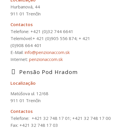
Hurbanová, 44
911 01 Trenčín
Contactos
Telefone:
+421 (0)32 744 6641
Telemóvel:+ 421 (0)905 556 874; + 421
(0)908 664 401
E-Mail:
info@penzionaccom.sk
Internet:
penzionaccom.sk
Pensão Pod Hradom
Localização
Matúšova ul. 12/68
911 01 Trenčín
Contactos
Telefone:
+421 32 748 17 01; +421 32 748 17 00
Fax: +421 32 748 17 03