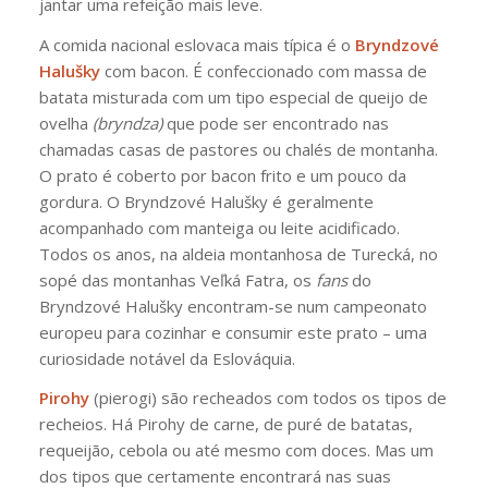
jantar uma refeição mais leve.
A comida nacional eslovaca mais típica é o
Bryndzové
Halušky
com bacon. É confeccionado com massa de
batata misturada com um tipo especial de queijo de
ovelha
(bryndza)
que pode ser encontrado nas
chamadas casas de pastores ou chalés de montanha.
O prato é coberto por bacon frito e um pouco da
gordura. O Bryndzové Halušky é geralmente
acompanhado com manteiga ou leite acidificado.
Todos os anos, na aldeia montanhosa de Turecká, no
sopé das montanhas Veľká Fatra, os
fans
do
Bryndzové Halušky encontram-se num campeonato
europeu para cozinhar e consumir este prato – uma
curiosidade notável da Eslováquia.
Pirohy
(pierogi) são recheados com todos os tipos de
recheios. Há Pirohy de carne, de puré de batatas,
requeijão, cebola ou até mesmo com doces. Mas um
dos tipos que certamente encontrará nas suas