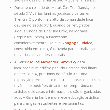
sacra na Casa Charnel de São Miguel em Trenčín.
Durante o reinado de Matúš Čák Trenčiansky no
século XIV várias famílias judaicas viveram em
Trenčín. O ponto mais alto da comunidade local
deu-se no século XVII, quando os refugiados
judeus vindos de Uherský Brod, na Morávia
(República Checa), aumentaram
consideravelmente. Hoje, a
Sinagoga Judaica
,
construída em 1913, é utilizada para a realização
de várias actividades culturais.
A Galeria
Miloš Alexander Bazovský
está
localizada num edifício pseudo Barroco dos finais
do século XIX, princípios do século XX. Uma
exposição permanente mostra as obras do artista
e várias exposições de arte contemporânea de
artistas eslovacas e internacionais são organizadas
aqui. A Galeria também oferece educação artística
para crianças, estudantes e pensionistas.